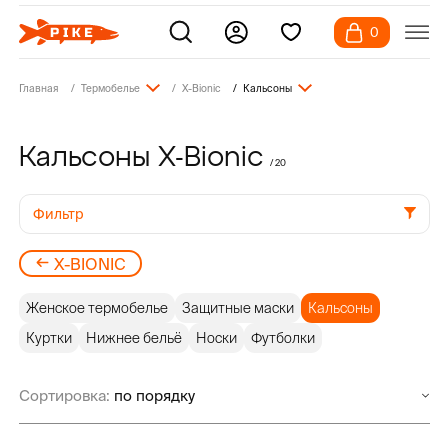
0
Главная
Термобелье
X-Bionic
Кальсоны
Кальсоны X-Bionic
/ 20
Фильтр
X-BIONIC
Женское термобелье
Защитные маски
Кальсоны
Куртки
Нижнее бельё
Носки
Футболки
Сортировка: