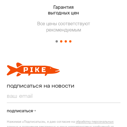
Гарантия
Тольк
выгодных цен
Т
Все цены соответствуют
от о
рекомендуемым
подписаться на новости
подписаться
Нажимая «Подписаться», я даю согласие на
обработку персональных
данных
и получение рекламных и иных маркетинговых сообщений от