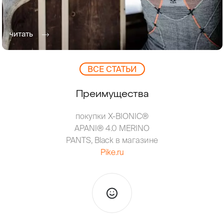
читать
ВCЕ СТАТЬИ
Преимущества
покупки X-BIONIC®
APANI® 4.0 MERINO
PANTS, Black в магазине
Pike.ru