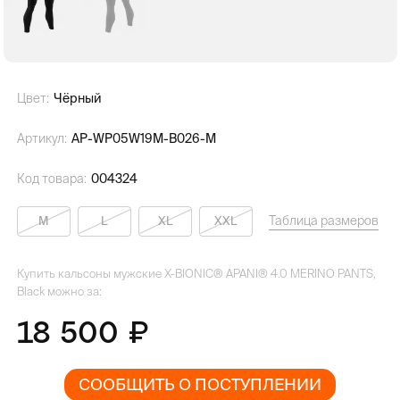
Цвет:
Чёрный
Артикул:
AP-WP05W19M-B026-M
Код товара:
004324
Таблица размеров
M
L
XL
XXL
Купить кальсоны мужские X-BIONIC® APANI® 4.0 MERINO PANTS,
Black можно за:
18 500
СООБЩИТЬ О ПОСТУПЛЕНИИ