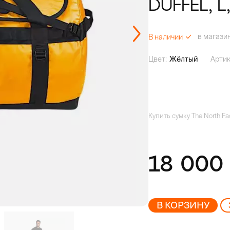
DUFFEL, L
в магази
В наличии
Цвет:
Жёлтый
Артик
Купить сумку The North F
18 00
В КОРЗИНУ