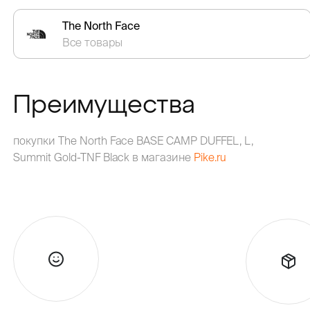
The North Face
Все товары
Преимущества
покупки The North Face BASE CAMP DUFFEL, L,
Summit Gold-TNF Black в магазине
Pike.ru