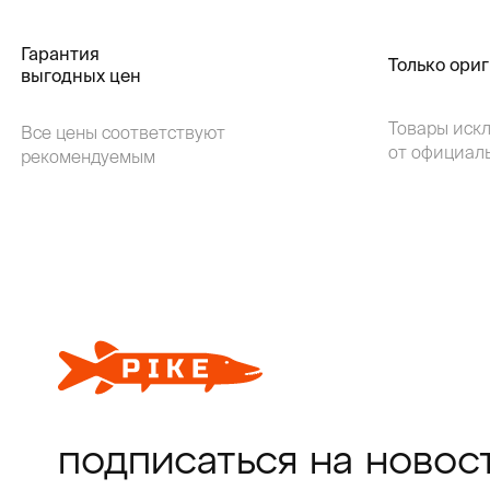
Гарантия
Только ори
выгодных цен
Товары иск
Все цены соответствуют
от официал
рекомендуемым
подписаться на новос