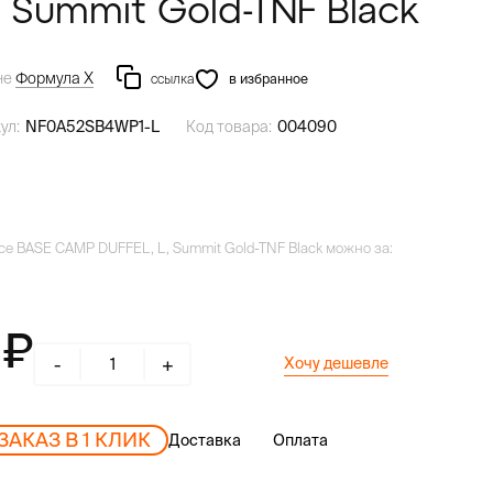
, Summit Gold-TNF Black
не
Формула Х
ссылка
в избранное
ул:
NF0A52SB4WP1-L
Код товара:
004090
ace BASE CAMP DUFFEL, L, Summit Gold-TNF Black можно за:
0
-
+
Хочу дешевле
ЗАКАЗ В 1 КЛИК
Доставка
Оплата