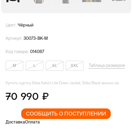
Цвет:
Чёрный
Артикул:
30073-BK-M
Код товара:
014087
Таблица размеров
M
L
XL
XXL
Купить куртку Sitka Kelvin Lite Down Jacket, Sitka Black можно за:
70 990
СООБЩИТЬ О ПОСТУПЛЕНИИ
Доставка
Оплата