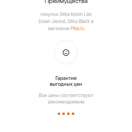
Преимущества
покупки Sitka Kelvin Lite
Down Jacket, Sitka Black в
магазине
Pike.ru
Гарантия
Тольк
выгодных цен
Т
Все цены соответствуют
от о
рекомендуемым