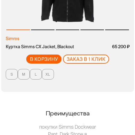
Simms
руб.
Куртка Simms CX Jacket, Blackout
руб.
65 200
В КОРЗИНУ
ЗАКАЗ В 1 КЛИК
S
M
L
XL
Преимущества
покупки Simms Dockwear
Pant, Dark Stone в