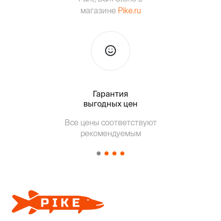
магазине
Pike.ru
Гарантия
Тольк
выгодных цен
Все цены соответствуют
Т
рекомендуемым
от о