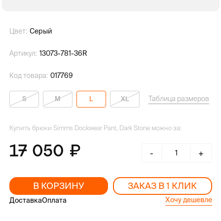
Цвет:
Серый
Артикул:
13073-781-36R
Код товара:
017769
Таблица размеров
S
M
L
XL
Купить брюки Simms Dockwear Pant, Dark Stone можно за:
17 050
-
+
В КОРЗИНУ
ЗАКАЗ В 1 КЛИК
Хочу дешевле
Доставка
Оплата