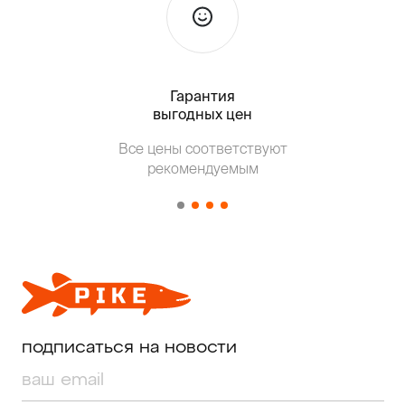
Гарантия
Тольк
выгодных цен
Т
Все цены соответствуют
от о
рекомендуемым
подписаться на новости