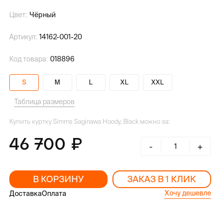
Цвет:
Чёрный
Артикул:
14162-001-20
Код товара:
018896
S
M
L
XL
XXL
Таблица размеров
Купить куртку Simms Saginawa Hoody, Black можно за:
46 700
-
+
В КОРЗИНУ
ЗАКАЗ В 1 КЛИК
Хочу дешевле
Доставка
Оплата