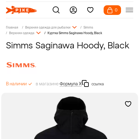
0
Главная
Верхняя одежда для рыбалки
Simms
Верхняя одежда
Куртка Simms Saginawa Hoody, Black
Simms Saginawa Hoody, Black
в магазине
Формула Х
В наличии
ссылка