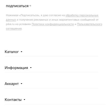
подписаться
Нажимая «Подписаться», я даю согласие на
обработку персональных
данных
и получение рекламных и иных маркетинговых сообщений от
pike.ru на условиях
Политики конфиденциальности
и
Пользовательского
соглашения
.
Каталог
Информация
Аккаунт
Контакты