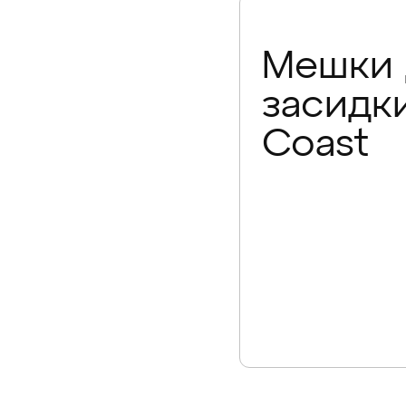
Мешки 
засидк
Coast