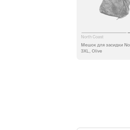
North Coast
Мешок для засидки Nor
3XL, Olive
НЕТ В Н