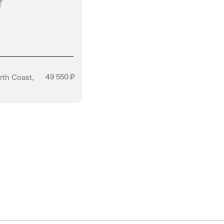
th Coast,
49 550
АЛИЧИИ