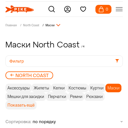
0
Главная
North Coast
Маски
Маски North Coast
/ 4
Фильтр
NORTH COAST
Аксессуары
Жилеты
Кепки
Костюмы
Куртки
Маски
Мешки для засидки
Перчатки
Ремни
Рюкзаки
Показать ещё
Сортировка: