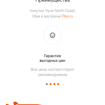
Преимущества
покупки Чуни North Coast,
Olive в магазине
Pike.ru
Гарантия
Тольк
выгодных цен
Т
Все цены соответствуют
от о
рекомендуемым