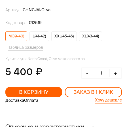
Артикул:
CHNC-M-Olive
Код товара:
012519
M(39-40)
L(41-42)
XXL(45-46)
XL(43-44)
Таблица размеров
Купить чуни North Coast, Olive можно всего за:
5 400
-
+
В КОРЗИНУ
ЗАКАЗ В 1 КЛИК
Хочу дешевле
Доставка
Оплата
Описание и характеристики