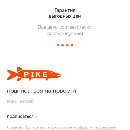
Гарантия
Тольк
выгодных цен
Все цены соответствуют
Т
рекомендуемым
от о
подписаться на новости
подписаться
Нажимая «Подписаться», я даю согласие на
обработку персональных