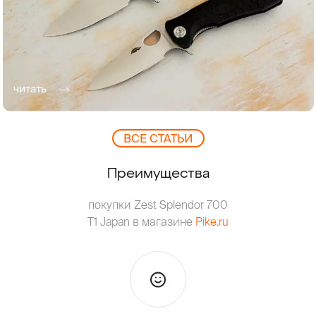
читать
ВCЕ СТАТЬИ
Преимущества
покупки Zest Splendor 700
T1 Japan в магазине
Pike.ru