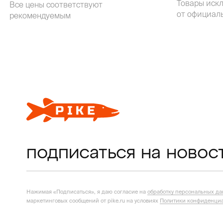
Товары иск
Все цены соответствуют
от официал
рекомендуемым
подписаться на новос
Нажимая «Подписаться», я даю согласие на
обработку персональных д
маркетинговых сообщений от pike.ru на условиях
Политики конфиденциа