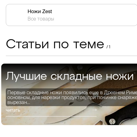
Ножи Zest
Все товары
Статьи по теме
/ 1
Лучшие складные ножи
Первые складные ножи появились еще в Древнем Риме 
основном, для нарезки продуктов, при починке снаряж
вырезан…
читать