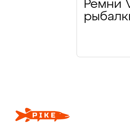
Ремни V
рыбалк