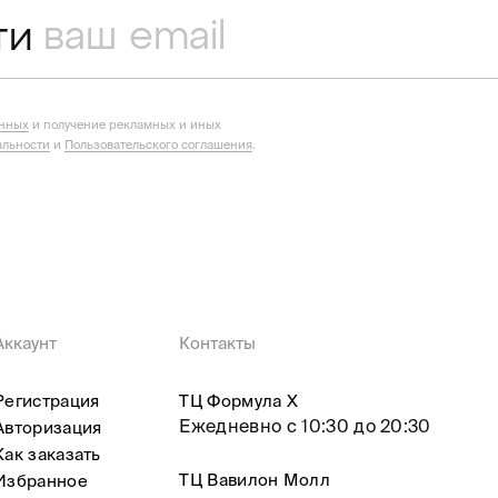
ти
анных
и получение рекламных и иных
льности
и
Пользовательского соглашения
.
Аккаунт
Контакты
Регистрация
ТЦ Формула X
Ежедневно с 10:30 до 20:30
Авторизация
Как заказать
ТЦ Вавилон Молл
Избранное