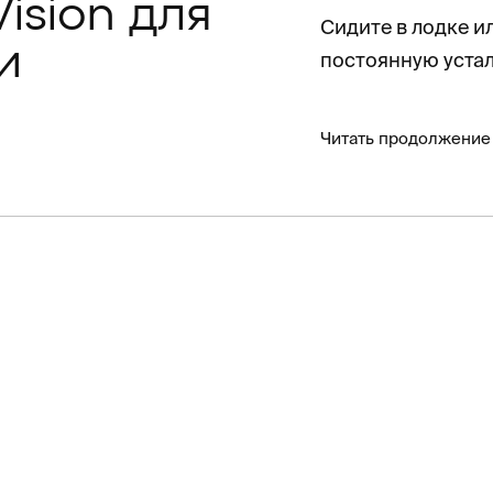
ision для
Сидите в лодке и
и
постоянную устал
Читать продолжение