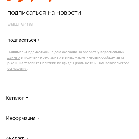
подписаться на новости
подписаться
Нажимая «Подписаться», я даю согласие на
обработку персональных
данных
и получение рекламных и иных маркетинговых сообщений от
pike.ru на условиях
Политики конфиденциальности
и
Пользовательского
соглашения
.
Каталог
Информация
Аккаунт