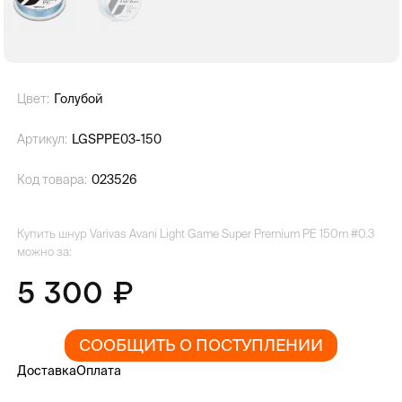
Цвет:
Голубой
Артикул:
LGSPPE03-150
Код товара:
023526
Купить шнур Varivas Avani Light Game Super Premium PE 150m #0.3
можно за:
5 300
СООБЩИТЬ О ПОСТУПЛЕНИИ
Доставка
Оплата