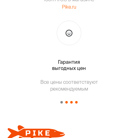
Pike.ru
Гарантия
Тольк
выгодных цен
Т
Все цены соответствуют
от о
рекомендуемым