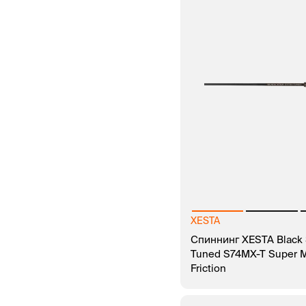
XESTA
Спиннинг XESTA Black S
Tuned S74MX-T Super M
Friction
В КОРЗИНУ