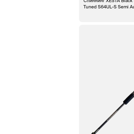
Спиннинг XESTA Black S
Tuned S64UL-S Semi Au
В КОРЗИНУ