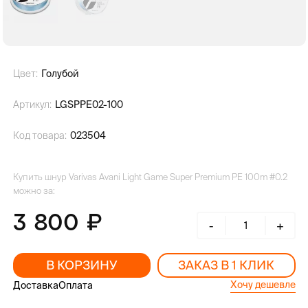
Цвет:
Голубой
Артикул:
LGSPPE02-100
Код товара:
023504
Купить шнур Varivas Avani Light Game Super Premium PE 100m #0.2
можно за:
3 800
-
+
В КОРЗИНУ
ЗАКАЗ В 1 КЛИК
Хочу дешевле
Доставка
Оплата