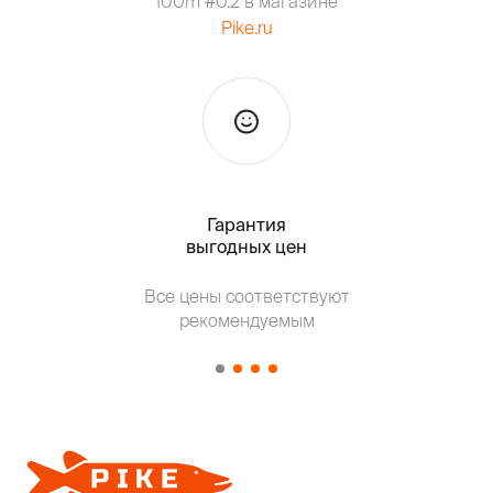
100m #0.2 в магазине
Pike.ru
Гарантия
Тольк
выгодных цен
Т
Все цены соответствуют
от о
рекомендуемым