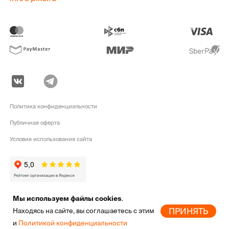
Политика конфиденциальности
Публичная оферта
Условия использования сайта
Мы используем файлы cookies
.
pike.ru © 2010 - 2026 | Высококачественная
экипировка для активного
ПРИНЯТЬ
Находясь на сайте, вы соглашаетесь с этим
отдыха
от мировых брендов
и
Политикой конфиденциальности
Главная
Новинки
Бренды
Скидки
Избранное
Профиль