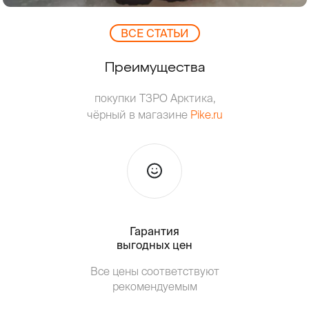
ВCЕ СТАТЬИ
Преимущества
покупки ТЗРО Арктика,
чёрный в магазине
Pike.ru
Гарантия
Тольк
выгодных цен
Все цены соответствуют
Т
рекомендуемым
от о