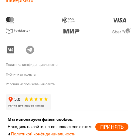
info@pike.ru
Политика конфиденциальности
Публичная оферта
Условия использования сайта
Мы используем файлы cookies
.
pike.ru © 2010 - 2026 | Высококачественная
экипировка для активного
ПРИНЯТЬ
Находясь на сайте, вы соглашаетесь с этим
отдыха
от мировых брендов
и
Политикой конфиденциальности