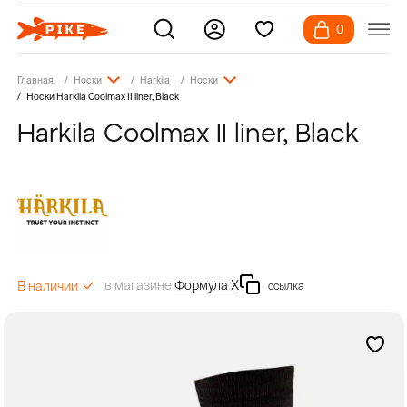
0
Главная
Носки
Harkila
Носки
Носки Harkila Coolmax II liner, Black
Harkila Coolmax II liner, Black
в магазине
Формула Х
В наличии
ссылка