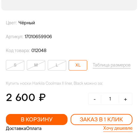
Цвет:
Чёрный
Артикул:
17010659906
Код товара:
012048
Таблица размеров
S
M
L
XL
Купить носки Harkila Coolmax II liner, Black можно за:
2 600
-
+
В КОРЗИНУ
ЗАКАЗ В 1 КЛИК
Хочу дешевле
Доставка
Оплата