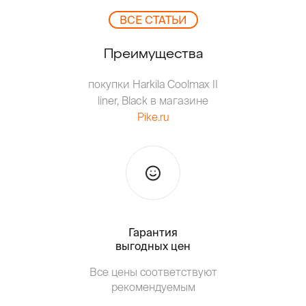
ВCЕ СТАТЬИ
Преимущества
покупки Harkila Coolmax II
liner, Black в магазине
Pike.ru
Гарантия
Тольк
выгодных цен
Все цены соответствуют
Т
рекомендуемым
от о