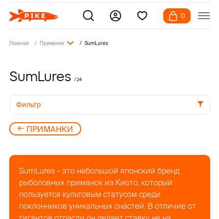
0
Главная
Приманки
SumLures
SumLures
/ 24
Фильтр
ПРИМАНКИ
SumLures – это небольшой японский бренд
рыболовных приманок из Киото, который
пользуется культовым статусом среди
поклонников уникальных снастей. В отличие от
гигантов отрасли он делает ставку не на