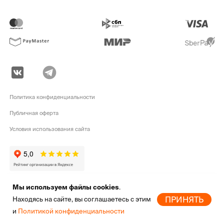
Политика конфиденциальности
Публичная оферта
Условия использования сайта
Мы используем файлы cookies
.
pike.ru © 2010 - 2026 | Высококачественная
экипировка для активного
ПРИНЯТЬ
Находясь на сайте, вы соглашаетесь с этим
отдыха
от мировых брендов
и
Политикой конфиденциальности
Главная
Новинки
Бренды
Скидки
Избранное
Профиль