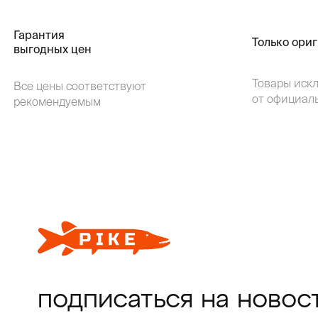
Гарантия
Только ори
выгодных цен
Товары иск
Все цены соответствуют
от официал
рекомендуемым
подписаться на новос