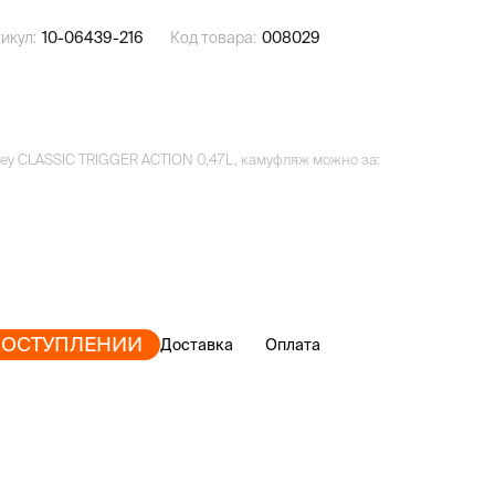
икул:
10-06439-216
Код товара:
008029
ley CLASSIC TRIGGER ACTION 0,47L, камуфляж можно за:
ПОСТУПЛЕНИИ
Доставка
Оплата