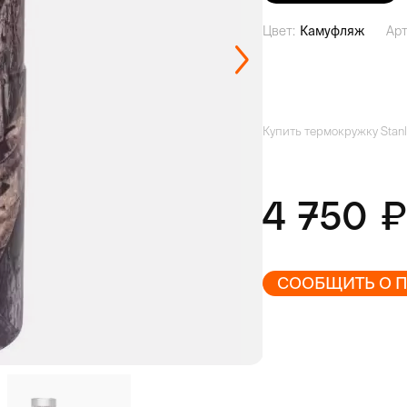
Цвет:
Камуфляж
Арт
Купить термокружку Stan
4 750
СООБЩИТЬ О 