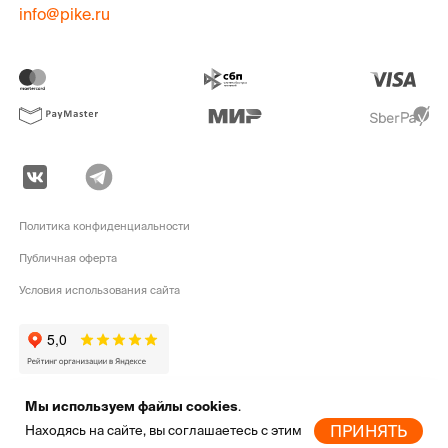
info@pike.ru
Политика конфиденциальности
Публичная оферта
Условия использования сайта
Мы используем файлы cookies
.
pike.ru © 2010 - 2026 | Высококачественная
экипировка для активного
ПРИНЯТЬ
Находясь на сайте, вы соглашаетесь с этим
отдыха
от мировых брендов