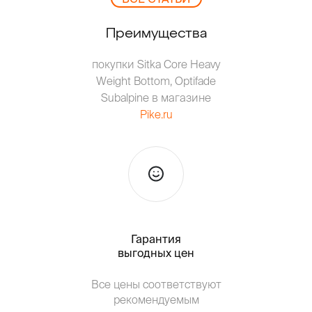
Преимущества
покупки Sitka Core Heavy
Weight Bottom, Optifade
Subalpine в магазине
Pike.ru
Гарантия
Тольк
выгодных цен
Т
Все цены соответствуют
от о
рекомендуемым