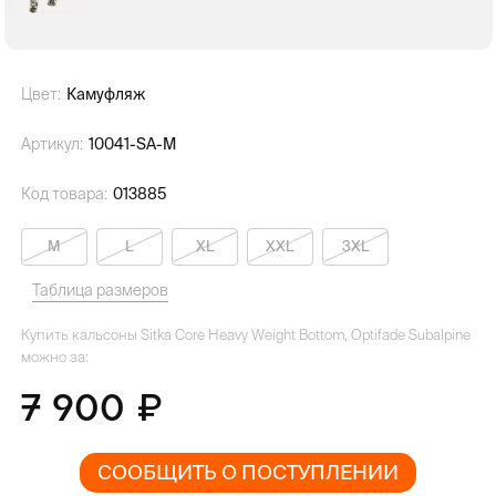
Цвет:
Камуфляж
Артикул:
10041-SA-M
Код товара:
013885
M
L
XL
XXL
3XL
Таблица размеров
Купить кальсоны Sitka Core Heavy Weight Bottom, Optifade Subalpine
можно за:
7 900
СООБЩИТЬ О ПОСТУПЛЕНИИ