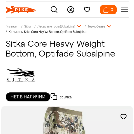
0
Главная
Sitka
Лесистые горы (Subalpine)
Термобелье
Кальсоны Sitka Core Hvy Wt Bottom, Optifade Subalpine
Sitka Core Heavy Weight
Bottom, Optifade Subalpine
НЕТ В НАЛИЧИИ
ссылка