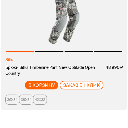
Sitka
руб.
Брюки Sitka Timberline Pant New, Optifade Open
руб.
48 990
Country
В КОРЗИНУ
ЗАКАЗ В 1 КЛИК
36X34
38X34
42X32