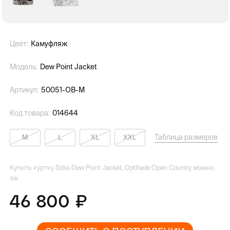
Цвет:
Камуфляж
Модель:
Dew Point Jacket
Артикул:
50051-OB-M
Код товара:
014644
Таблица размеров
M
L
XL
XXL
Купить куртку Sitka Dew Point Jacket, Optifade Open Country можно
за:
46 800