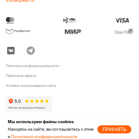
info@pike.ru
Политика конфиденциальности
Публичная оферта
Условия использования сайта
Мы используем файлы cookies
.
pike.ru © 2010 - 2026 | Высококачественная
экипировка для активного
ПРИНЯТЬ
Находясь на сайте, вы соглашаетесь с этим
отдыха
от мировых брендов
и
Политикой конфиденциальности