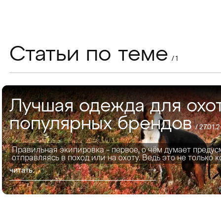
Статьи по теме
/ 1
Лучшая одежда для охо
популярных брендов
/
27.01.
Правильная экипировка – первое, о чём думает предус
отправляясь в поход или на охоту. Ведь это не только к
читать