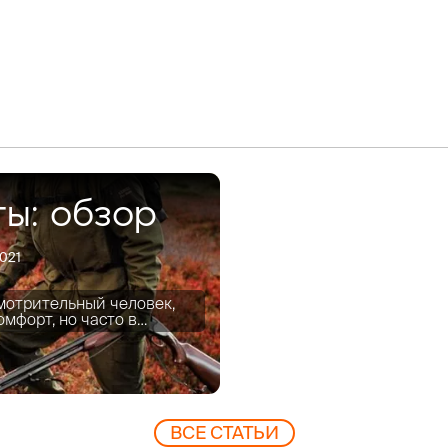
ты: обзор
2021
мотрительный человек,
омфорт, но часто в…
ВCЕ СТАТЬИ