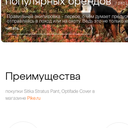
популярных брендов
/ 27.0
Правильная экипировка – первое, о чём думает предус
отправляясь в поход или на охоту. Ведь это не только к
читать
Преимущества
покупки Sitka Stratus Pant, Optifade Cover в
магазине
Pike.ru