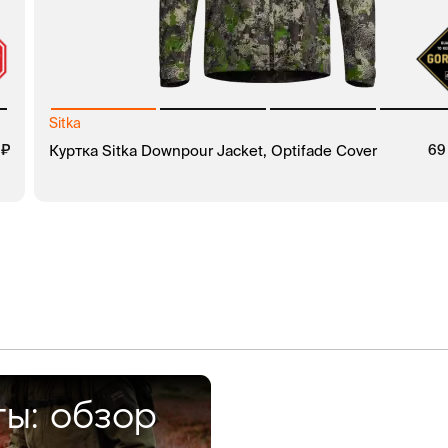
Sitka
0
руб.
Куртка Sitka Downpour Jacket, Optifade Cover
69
В КОРЗИНУ
ЗАКАЗ В 1 КЛИК
ты: обзор