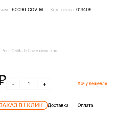
икул:
50090-COV-M
Код товара:
013406
 Pant, Optifade Cover можно за:
-
+
Хочу дешевле
ЗАКАЗ В 1 КЛИК
Доставка
Оплата