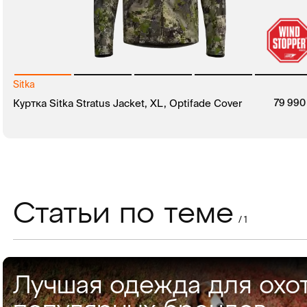
Sitka
руб.
руб.
Куртка Sitka Stratus Jacket, XL, Optifade Cover
79 99
В КОРЗИНУ
ЗАКАЗ В 1 КЛИК
Статьи по теме
/ 1
Лучшая одежда для охо