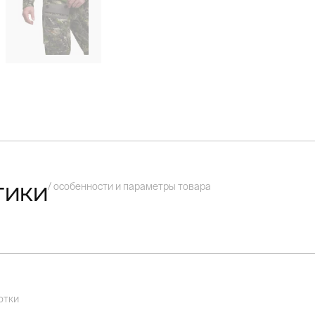
/ особенности и параметры товара
тики
отки