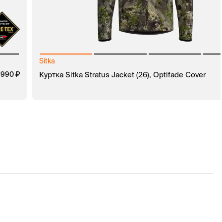
Sitka
 990
руб.
Куртка Sitka Stratus Jacket (26), Optifade Cover
В КОРЗИНУ
ЗАКАЗ В 1 КЛИК