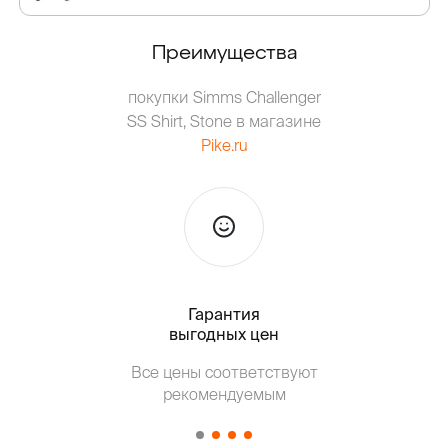
Преимущества
покупки Simms Challenger
SS Shirt, Stone в магазине
Pike.ru
Гарантия
Тольк
выгодных цен
Все цены соответствуют
Т
рекомендуемым
от о