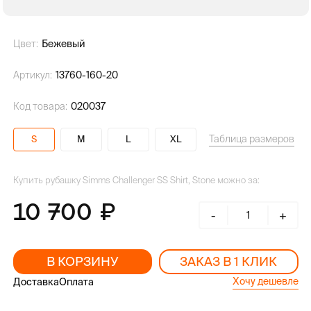
Цвет:
Бежевый
Артикул:
13760-160-20
Код товара:
020037
Таблица размеров
S
M
L
XL
Купить рубашку Simms Challenger SS Shirt, Stone можно за:
10 700
-
+
В КОРЗИНУ
ЗАКАЗ В 1 КЛИК
Хочу дешевле
Доставка
Оплата