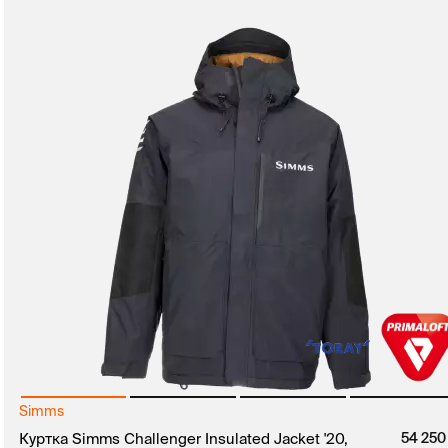
Simms
руб.
Куртка Simms Challenger Insulated Jacket '20,
54 25