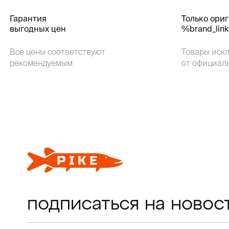
Гарантия
Только ори
выгодных цен
%brand_lin
Все цены соответствуют
Товары иск
рекомендуемым
от официал
подписаться на новос