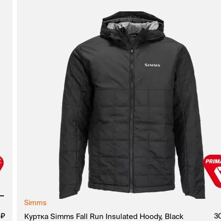
Simms
руб.
0
руб.
Куртка Simms Fall Run Insulated Hoody, Black
3