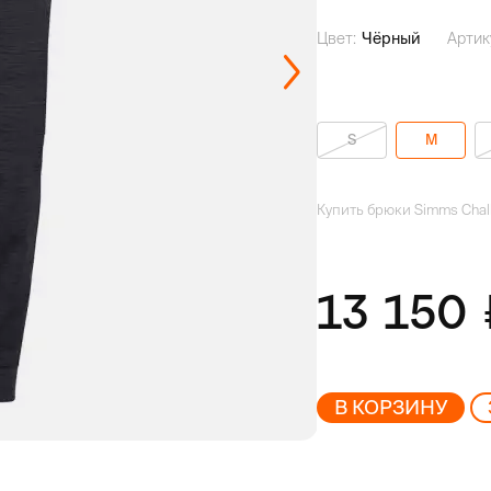
Цвет:
Чёрный
Артик
S
M
Купить брюки Simms Chall
13 150
В КОРЗИНУ