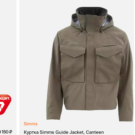
Simms
руб.
0 150
руб.
Куртка Simms Guide Jacket, Canteen