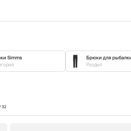
ки Simms
Брюки для рыбалк
егория
Раздел
/ 32