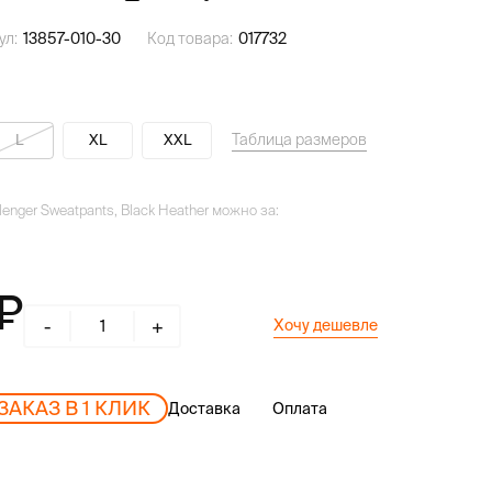
ул:
13857-010-30
Код товара:
017732
Таблица размеров
L
XL
XXL
enger Sweatpants, Black Heather можно за:
-
+
Хочу дешевле
ЗАКАЗ В 1 КЛИК
Доставка
Оплата