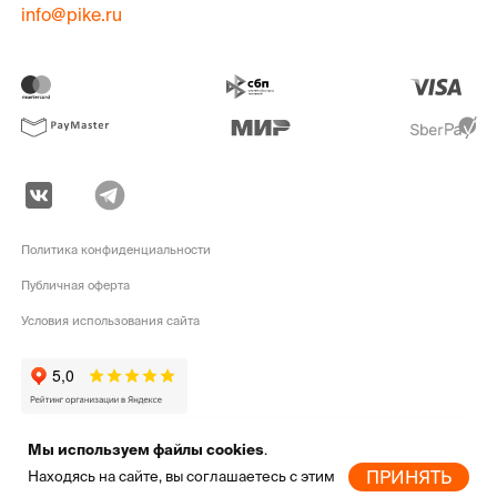
info@pike.ru
Политика конфиденциальности
Публичная оферта
Условия использования сайта
Мы используем файлы cookies
.
pike.ru © 2010 - 2026 | Высококачественная
экипировка для активного
ПРИНЯТЬ
Находясь на сайте, вы соглашаетесь с этим
отдыха
от мировых брендов