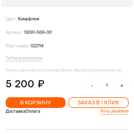
Цвет:
Камуфляж
Артикул:
13091-569-00
Код товара:
022114
Таблица размеров
Купить шапку Simms Everyday Beanie, Woodland Camo можно за:
5 200
-
+
В КОРЗИНУ
ЗАКАЗ В 1 КЛИК
Хочу дешевле
Доставка
Оплата