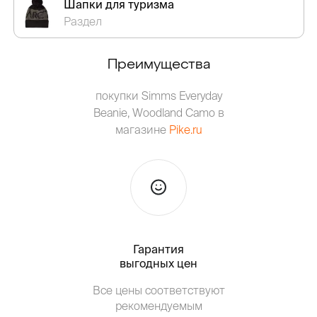
Шапки для туризма
Раздел
Преимущества
покупки Simms Everyday
Beanie, Woodland Camo в
магазине
Pike.ru
Гарантия
Тольк
выгодных цен
Т
Все цены соответствуют
от о
рекомендуемым