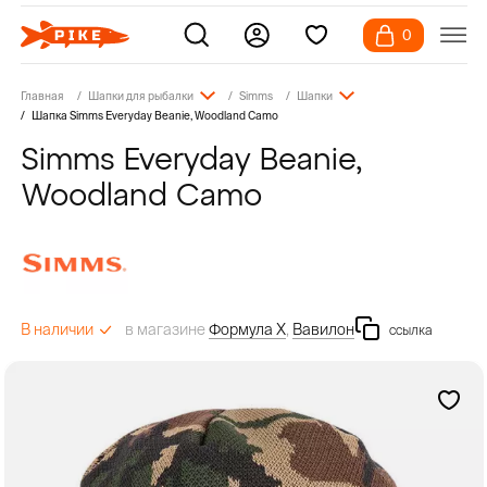
0
Главная
Шапки для рыбалки
Simms
Шапки
Шапка Simms Everyday Beanie, Woodland Camo
Simms Everyday Beanie,
Woodland Camo
в магазине
Формула Х
,
Вавилон
В наличии
ссылка