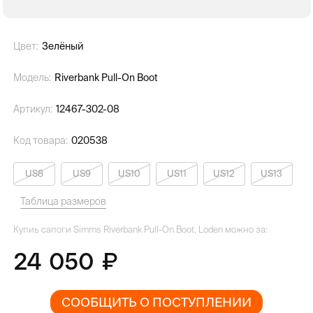
Цвет:
Зелёный
Модель:
Riverbank Pull-On Boot
Артикул:
12467-302-08
Код товара:
020538
US8
US9
US10
US11
US12
US13
Таблица размеров
Купиь сапоги Simms Riverbank Pull-On Boot, Loden можно за:
24 050
СООБЩИТЬ О ПОСТУПЛЕНИИ