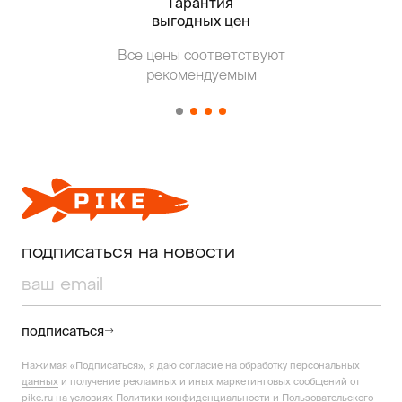
Гарантия
Тольк
выгодных цен
Все цены соответствуют
Т
рекомендуемым
от о
подписаться на новости
подписаться
Нажимая «Подписаться», я даю согласие на
обработку персональных
данных
и получение рекламных и иных маркетинговых сообщений от
pike.ru на условиях
Политики конфиденциальности
и
Пользовательского