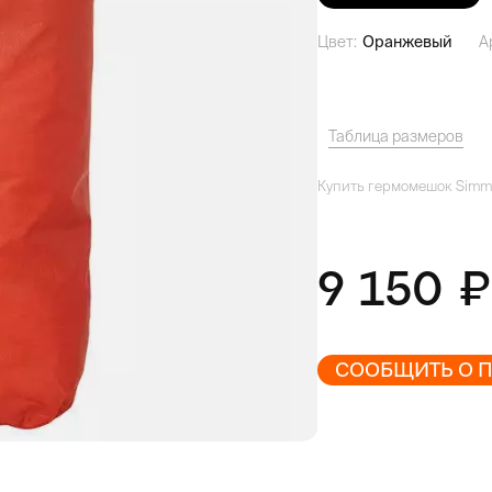
Цвет:
Оранжевый
А
Таблица размеров
Купить гермомешок Simms 
9 150
СООБЩИТЬ О 