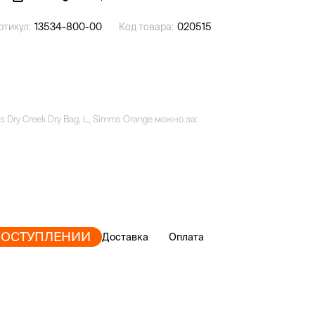
ртикул:
13534-800-00
Код товара:
020515
Dry Creek Dry Bag, L, Simms Orange можно за:
ПОСТУПЛЕНИИ
Доставка
Оплата