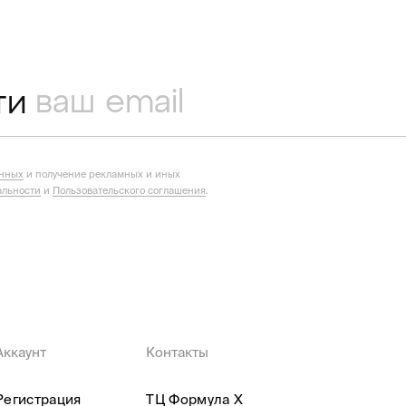
ти
анных
и получение рекламных и иных
льности
и
Пользовательского соглашения
.
Аккаунт
Контакты
Регистрация
ТЦ Формула X