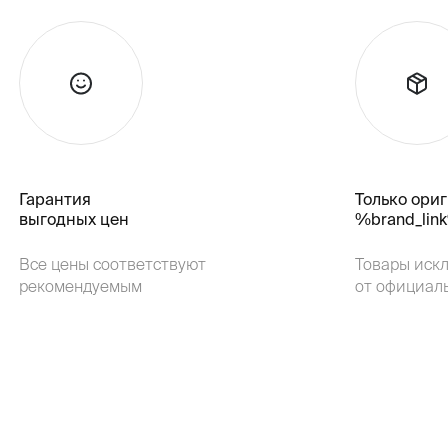
Гарантия
Только ори
выгодных цен
%brand_lin
Все цены соответствуют
Товары иск
рекомендуемым
от официал