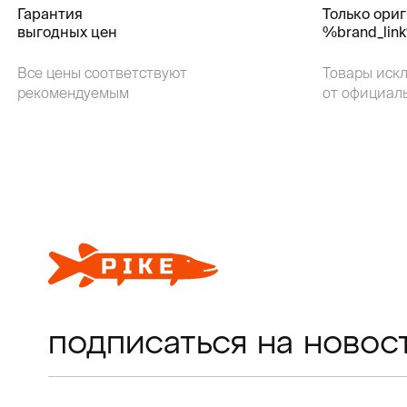
Гарантия
Только ори
выгодных цен
%brand_lin
Все цены соответствуют
Товары иск
рекомендуемым
от официал
подписаться на новос