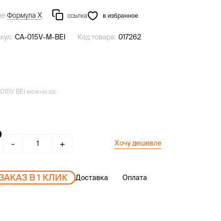
не
Формула Х
ссылка
в избранное
кул:
CA-015V-M-BEI
Код товара:
017262
015V BEI можно за:
-
+
Хочу дешевле
ЗАКАЗ В 1 КЛИК
Доставка
Оплата