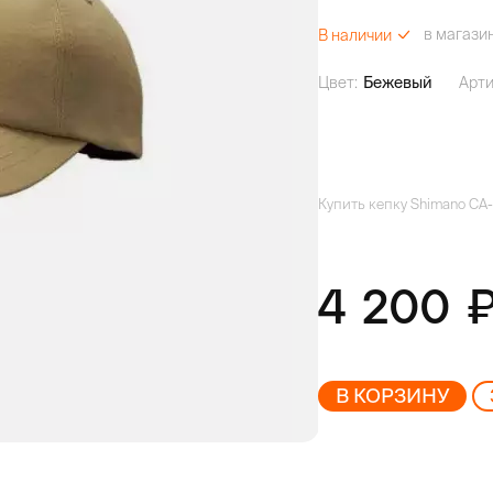
в магази
В наличии
Цвет:
Бежевый
Арти
Купить кепку Shimano CA-
4 200
В КОРЗИНУ