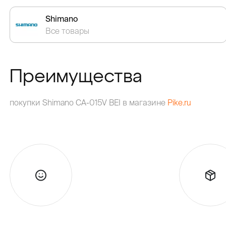
Shimano
Все товары
Преимущества
покупки Shimano CA-015V BEI в магазине
Pike.ru