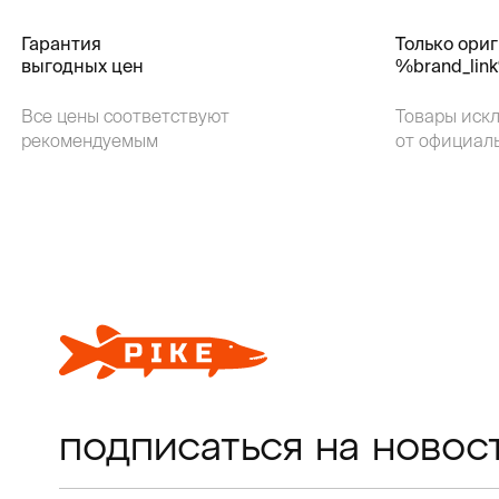
Гарантия
Только ори
выгодных цен
%brand_lin
Все цены соответствуют
Товары иск
рекомендуемым
от официал
подписаться на новос