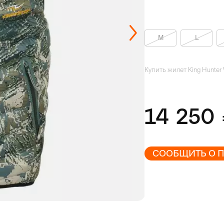
M
L
Купить жилет King Hunter
14 250
СООБЩИТЬ О 