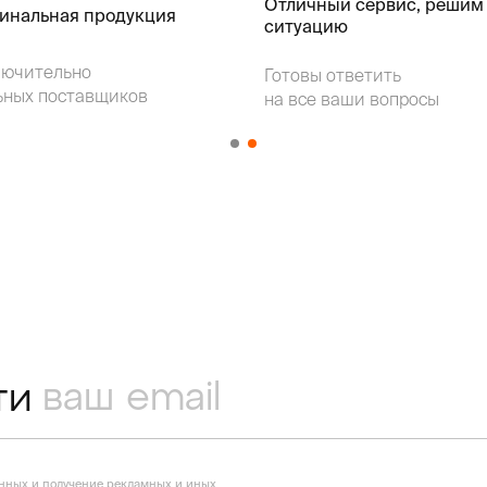
Отличный сервис, решим
гинальная продукция
ситуацию
лючительно
Готовы ответить
ьных поставщиков
на все ваши вопросы
ти
анных
и получение рекламных и иных