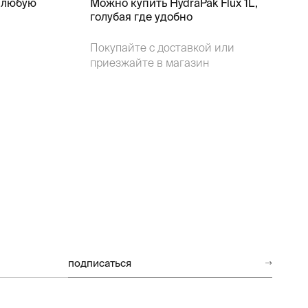
 любую
Можно купить HydraPak Flux 1L,
голубая где удобно
Покупайте с доставкой или
приезжайте в магазин
подписаться