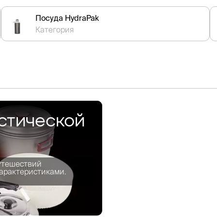
Посуда HydraPak
Категория
стической
утешествий
арактеристиками.