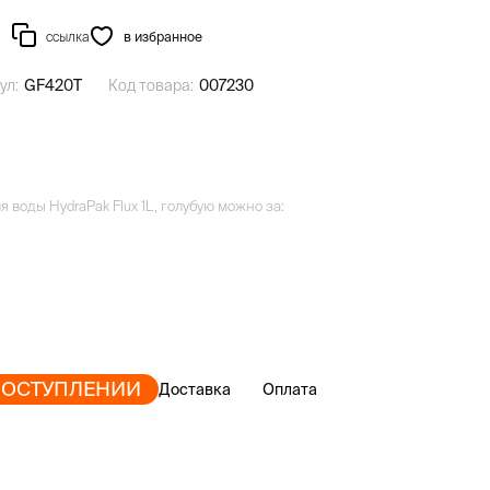
ссылка
в избранное
ул:
GF420T
Код товара:
007230
я воды HydraPak Flux 1L, голубую можно за:
ПОСТУПЛЕНИИ
Доставка
Оплата