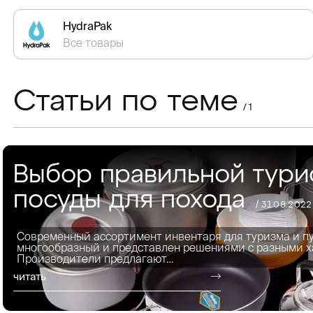
HydraPak
Все товары
Статьи по теме
/ 1
Выбор правильной тури
посуды для похода
/ 31.08.2022
Современный ассортимент инвентаря для туризма и п
многообразный и представлен решениями с разными х
Производители предлагают…
читать