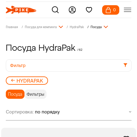
0
Главная
Посуда для кемпинга
HydraPak
Посуда
Посуда HydraPak
/ 62
Фильтр
HYDRAPAK
Посуда
Фильтры
Сортировка: