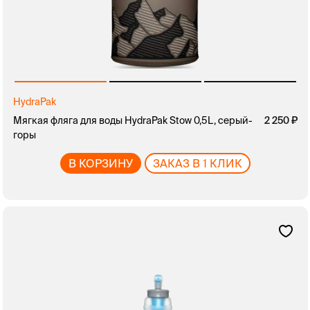
HydraPak
Мягкая фляга для воды HydraPak Stow 0,5L, серый-
2 250
горы
В КОРЗИНУ
ЗАКАЗ В 1 КЛИК