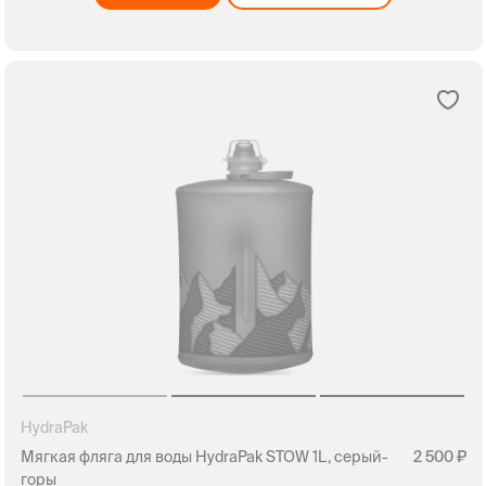
HydraPak
Мягкая фляга для воды HydraPak STOW 1L, серый-
2 500
горы