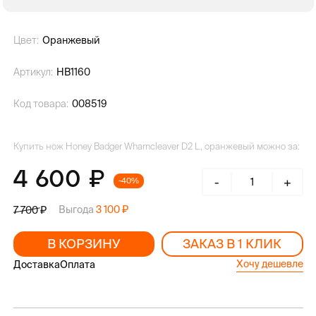
Цвет:
Оранжевый
Артикул:
HB1160
Код товара:
008519
Купить нож Honey Badger Wharncleaver D2 L, оранжевый можно за:
4 600
-
+
-40%
Выгода
3 100
7 700
В КОРЗИНУ
ЗАКАЗ В 1 КЛИК
Хочу дешевле
Доставка
Оплата