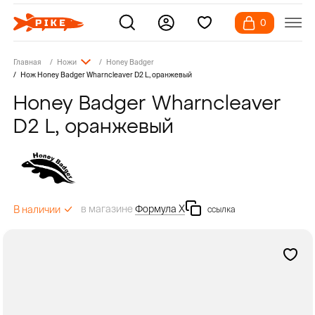
0
Главная
Ножи
Honey Badger
Нож Honey Badger Wharncleaver D2 L, оранжевый
Honey Badger Wharncleaver
D2 L, оранжевый
в магазине
Формула Х
В наличии
ссылка