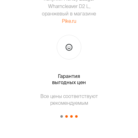
Wharncleaver D2 L,
оранжевый в магазине
Pike.ru
Гарантия
Тольк
выгодных цен
Т
Все цены соответствуют
от о
рекомендуемым