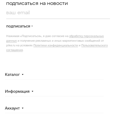
подписаться на новости
подписаться
Нажимая «Подписаться», я даю согласие на
обработку персональных
данных
и получение рекламных и иных маркетинговых сообщений от
pike.ru на условиях
Политики конфиденциальности
и
Пользовательского
соглашения
.
Каталог
Информация
Аккаунт