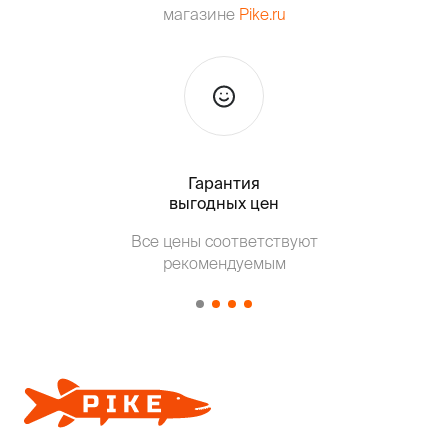
магазине
Pike.ru
Гарантия
Тольк
выгодных цен
Т
Все цены соответствуют
от о
рекомендуемым