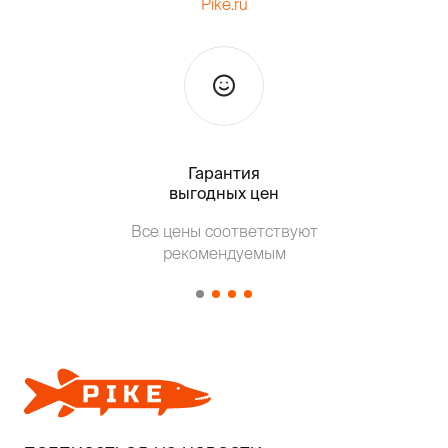
Pike.ru
Гарантия
Тольк
выгодных цен
Все цены соответствуют
Т
рекомендуемым
от о