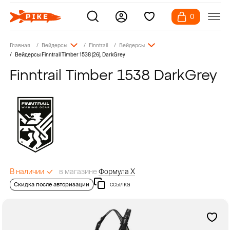
0
Главная
Вейдерсы
Finntrail
Вейдерсы
Вейдерсы Finntrail Timber 1538 (26), DarkGrey
Finntrail Timber 1538 DarkGrey
в магазине
Формула Х
В наличии
ссылка
Скидка после авторизации