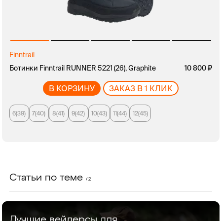
Finntrail
Ботинки Finntrail RUNNER 5221 (26), Graphite
10 800
В КОРЗИНУ
ЗАКАЗ В 1 КЛИК
6(39)
7(40)
8(41)
9(42)
10(43)
11(44)
12(45)
Статьи по теме
/ 2
Лучшие вейдерсы для