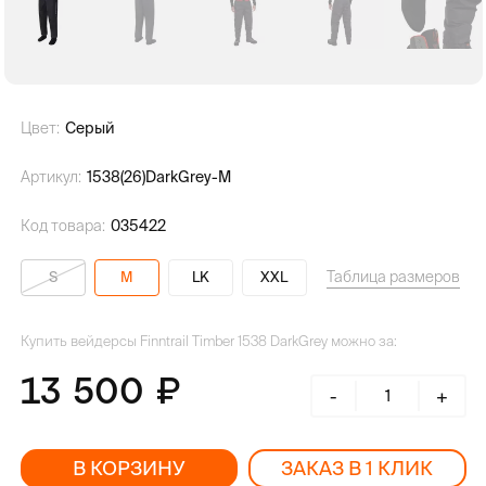
Цвет:
Серый
Артикул:
1538(26)DarkGrey-M
Код товара:
035422
Таблица размеров
S
M
LK
XXL
Купить вейдерсы Finntrail Timber 1538 DarkGrey можно за:
13 500
-
+
В КОРЗИНУ
ЗАКАЗ В 1 КЛИК