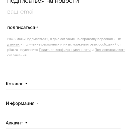
подписаться на новости
подписаться
Нажимая «Подписаться», я даю согласие на
обработку персональных
данных
и получение рекламных и иных маркетинговых сообщений от
pike.ru на условиях
Политики конфиденциальности
и
Пользовательского
соглашения
.
Каталог
Информация
Аккаунт