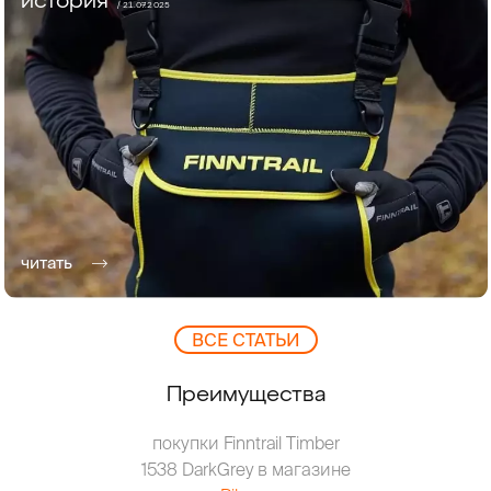
история
/ 21.07.2025
читать
ВCЕ СТАТЬИ
Преимущества
покупки Finntrail Timber
1538 DarkGrey в магазине