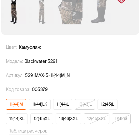
Цвет:
Камуфляж
Модель:
Blackwater 5291
Артикул:
5291MAX-5-11(44)M_N
Код товара:
005379
11(44)M
11(44)LK
11(44)L
10(43)L
12(45)L
11(44)XL
12(45)XL
13(46)XXL
12(45)XXL
9(42)S
Таблица размеров