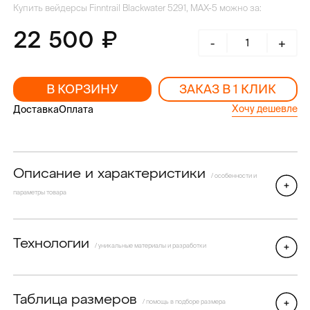
Купить вейдерсы Finntrail Blackwater 5291, MAX-5 можно за:
22 500
-
+
В КОРЗИНУ
ЗАКАЗ В 1 КЛИК
Хочу дешевле
Доставка
Оплата
Описание и характеристики
/ особенности и
параметры товара
Технологии
/ уникальные материалы и разработки
Таблица размеров
/ помощь в подборе размера