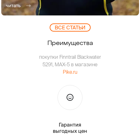
читать
ВCЕ СТАТЬИ
Преимущества
покупки Finntrail Blackwater
5291, MAX-5 в магазине
Pike.ru
Гарантия
Тольк
выгодных цен