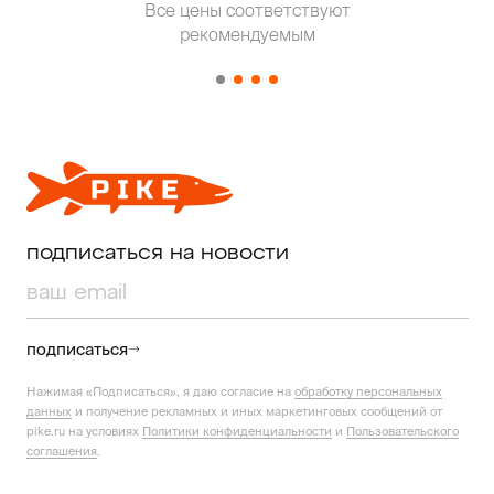
Все цены соответствуют
Т
рекомендуемым
от о
подписаться на новости
подписаться
Нажимая «Подписаться», я даю согласие на
обработку персональных
данных
и получение рекламных и иных маркетинговых сообщений от
pike.ru на условиях
Политики конфиденциальности
и
Пользовательского
соглашения
.