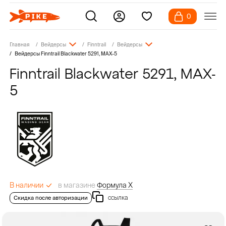
0
Главная
Вейдерсы
Finntrail
Вейдерсы
Вейдерсы Finntrail Blackwater 5291, MAX-5
Finntrail Blackwater 5291, MAX-
5
в магазине
Формула Х
В наличии
ссылка
Скидка после авторизации