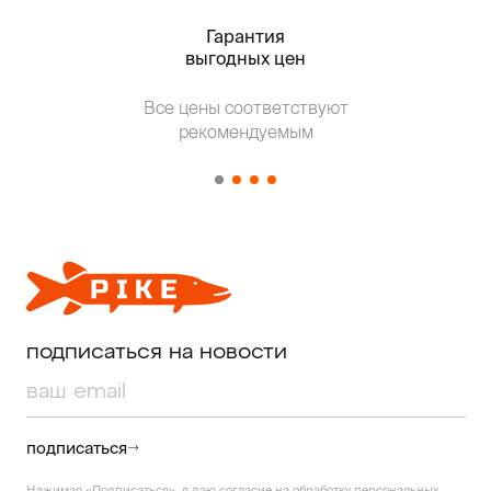
Гарантия
Тольк
выгодных цен
Т
Все цены соответствуют
от о
рекомендуемым
подписаться на новости
подписаться
Нажимая «Подписаться», я даю согласие на
обработку персональных