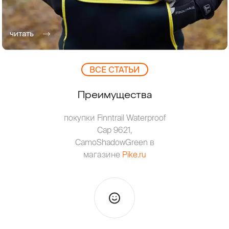
читать
ВCЕ СТАТЬИ
Преимущества
покупки Finntrail Waterproof
Cap 9621,
CamoShadowGreen в
магазине
Pike.ru