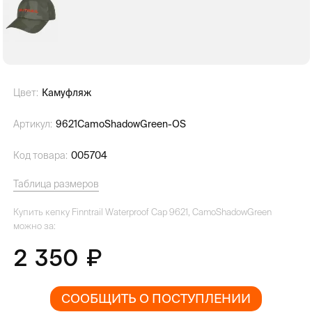
Цвет:
Камуфляж
Артикул:
9621CamoShadowGreen-OS
Код товара:
005704
Таблица размеров
Купить кепку Finntrail Waterproof Cap 9621, CamoShadowGreen
можно за:
2 350
СООБЩИТЬ О ПОСТУПЛЕНИИ