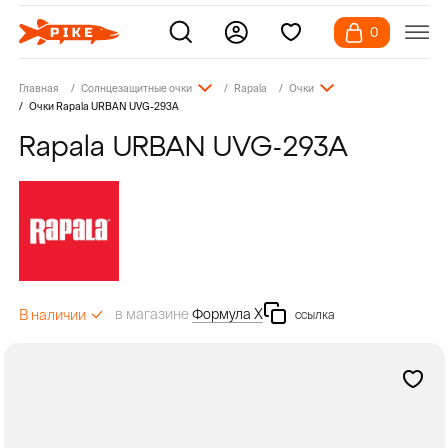
0
Главная
Солнцезащитные очки
Rapala
Очки
Очки Rapala URBAN UVG-293A
Rapala URBAN UVG-293A
в магазине
Формула Х
В наличии
ссылка