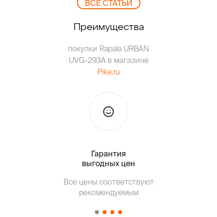
ВCЕ СТАТЬИ
Преимущества
покупки Rapala URBAN
UVG-293A в магазине
Pike.ru
Гарантия
Тольк
выгодных цен
Все цены соответствуют
Т
рекомендуемым
от о