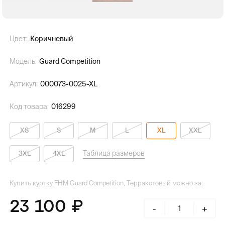
Цвет:
Коричневый
Модель:
Guard Competition
Артикул:
000073-0025-XL
Код товара:
016299
XS
S
M
L
XL
XXL
Таблица размеров
3XL
4XL
Купить куртку FHM Guard Competition, Терракотовый можно за:
23 100
-
+