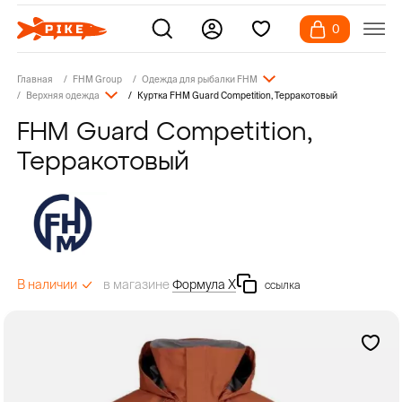
0
Главная
FHM Group
Одежда для рыбалки FHM
Верхняя одежда
Куртка FHM Guard Competition, Терракотовый
FHM Guard Competition,
Терракотовый
в магазине
Формула Х
В наличии
ссылка