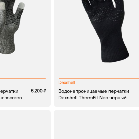
Dexshell
ерчатки
5 200
Водонепроницаемые перчатки
ouchscreen
Dexshell ThermFit Neo чёрный
ЗАКАЗ В 1 КЛИК
В КОРЗИНУ
ЗАКАЗ В 1 