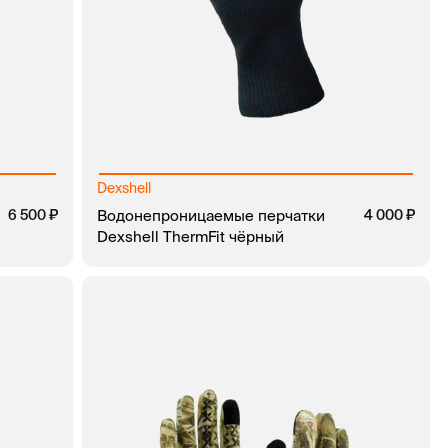
Dexshell
6 500
Водонепроницаемые перчатки
4 000
Dexshell ThermFit чёрный
КЛИК
В КОРЗИНУ
ЗАКАЗ В 1 КЛИК