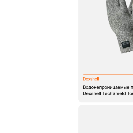
Dexshell
Водонепроницаемые п
Dexshell TechShield T
В КОРЗИНУ