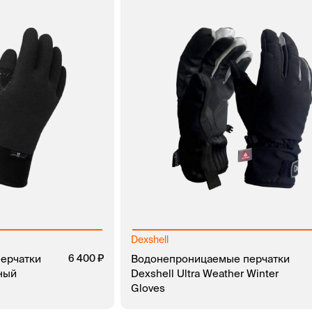
Dexshell
ерчатки
6 400
Водонепроницаемые перчатки
рный
Dexshell Ultra Weather Winter
Gloves
ЗАКАЗ В 1 КЛИК