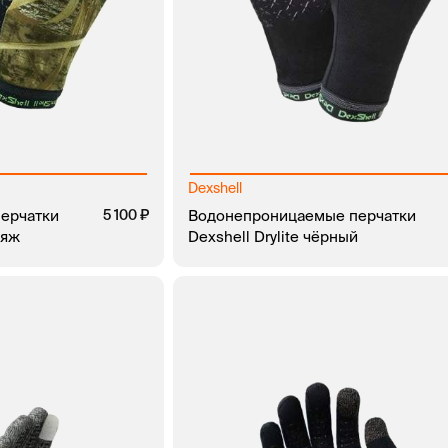
Dexshell
ерчатки
5 100
Водонепроницаемые перчатки
ляж
Dexshell Drylite чёрный
ЗАКАЗ В 1 КЛИК
В КОРЗИНУ
ЗАКАЗ В 1 