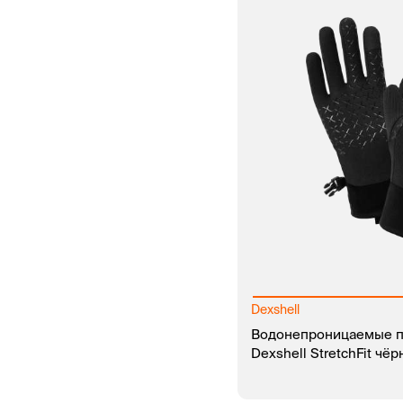
Dexshell
Водонепроницаемые п
Dexshell StretchFit чё
В КОРЗИНУ