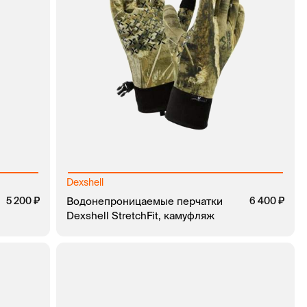
Dexshell
5 200
Водонепроницаемые перчатки
6 400
Dexshell StretchFit, камуфляж
КЛИК
В КОРЗИНУ
ЗАКАЗ В 1 КЛИК