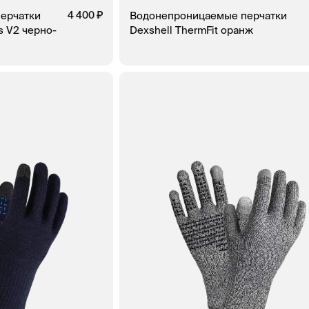
ерчатки
4 400
Водонепроницаемые перчатки
es V2 черно-
Dexshell ThermFit оранж
В КОРЗИНУ
ЗАКАЗ В 1 
ЗАКАЗ В 1 КЛИК