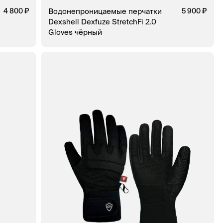
4 800
Водонепроницаемые перчатки
5 900
Dexshell Dexfuze StretchFi 2.0
Gloves чёрный
КЛИК
В КОРЗИНУ
ЗАКАЗ В 1 КЛИК