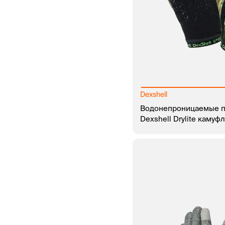
Dexshell
Водонепроницаемые п
Dexshell Drylite камуф
В КОРЗИНУ