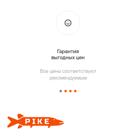
Гарантия
Тольк
выгодных цен
Т
Все цены соответствуют
от о
рекомендуемым