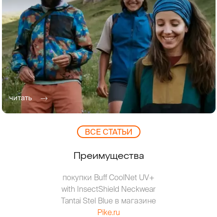
читать
ВCЕ СТАТЬИ
Преимущества
покупки Buff CoolNet UV+
with InsectShield Neckwear
Tantai Stel Blue в магазине
Pike.ru