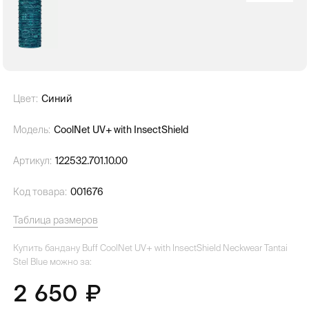
Цвет:
Синий
Модель:
CoolNet UV+ with InsectShield
Артикул:
122532.701.10.00
Код товара:
001676
Таблица размеров
Купить бандану Buff CoolNet UV+ with InsectShield Neckwear Tantai
Stel Blue можно за:
2 650