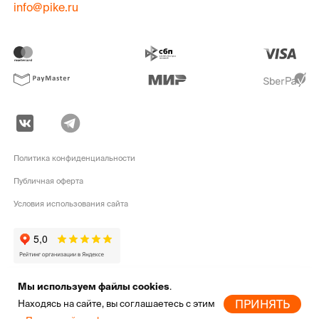
info@pike.ru
Политика конфиденциальности
Публичная оферта
Условия использования сайта
Мы используем файлы cookies
.
pike.ru © 2010 - 2026 | Высококачественная
экипировка для активного
ПРИНЯТЬ
Находясь на сайте, вы соглашаетесь с этим
отдыха
от мировых брендов