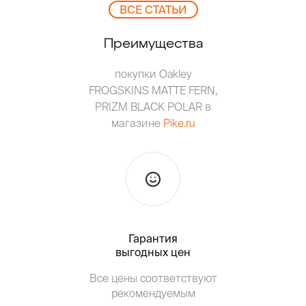
ВCЕ СТАТЬИ
Преимущества
покупки Oakley
FROGSKINS MATTE FERN,
PRIZM BLACK POLAR в
магазине
Pike.ru
Гарантия
Тольк
выгодных цен
Все цены соответствуют
Т
рекомендуемым
от о