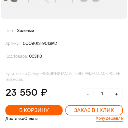
Цвет:
Зелёный
Артикул:
0OO9013-9013M2
Код товара:
003110
Купить очки Oakley FROGSKINS MATTE FERN, PRIZM BLACK POLAR
можно за:
23 550
-
+
В КОРЗИНУ
ЗАКАЗ В 1 КЛИК
Хочу дешевле
Доставка
Оплата