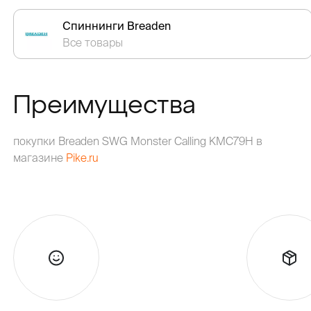
Спиннинги Breaden
Все товары
Преимущества
покупки Breaden SWG Monster Calling KMC79H в
магазине
Pike.ru