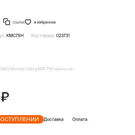
ссылка
в избранное
ул:
KMC79H
Код товара:
023731
 SWG Monster Calling KMC79H можно за:
0
ПОСТУПЛЕНИИ
Доставка
Оплата