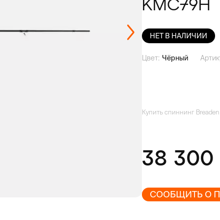
KMC79H
НЕТ В НАЛИЧИИ
Цвет:
Чёрный
Артик
Купить спиннинг Breaden
38 30
СООБЩИТЬ О 