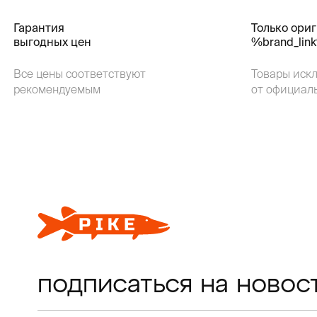
Гарантия
Только ори
выгодных цен
%brand_lin
Все цены соответствуют
Товары иск
рекомендуемым
от официал
подписаться на новос