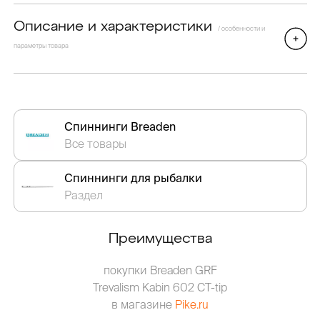
Описание и характеристики
/ особенности и
параметры товара
Спиннинги Breaden
Все товары
Спиннинги для рыбалки
Раздел
Преимущества
покупки Breaden GRF
Trevalism Kabin 602 CT-tip
в магазине
Pike.ru