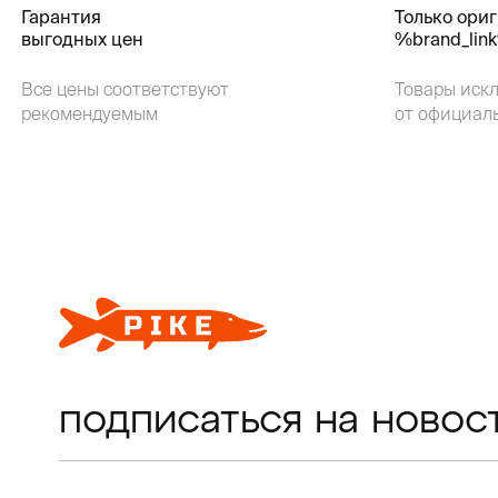
Гарантия
Только ори
выгодных цен
%brand_lin
Все цены соответствуют
Товары иск
рекомендуемым
от официал
подписаться на новос