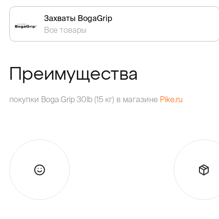
Захваты BogaGrip
Все товары
Преимущества
покупки Boga Grip 30lb (15 кг) в магазине
Pike.ru