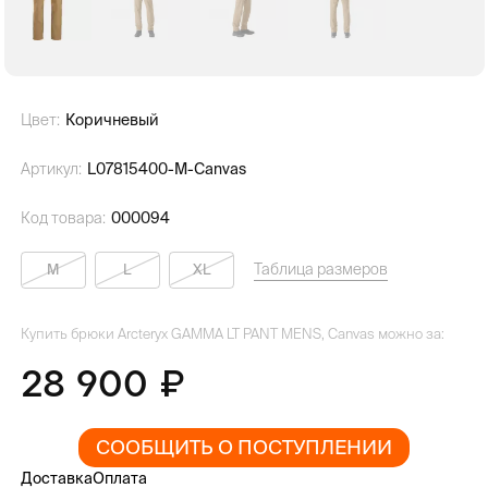
Цвет:
Коричневый
Артикул:
L07815400-M-Canvas
Код товара:
000094
Таблица размеров
M
L
XL
Купить брюки Arcteryx GAMMA LT PANT MENS, Canvas можно за:
28 900
СООБЩИТЬ О ПОСТУПЛЕНИИ
Доставка
Оплата