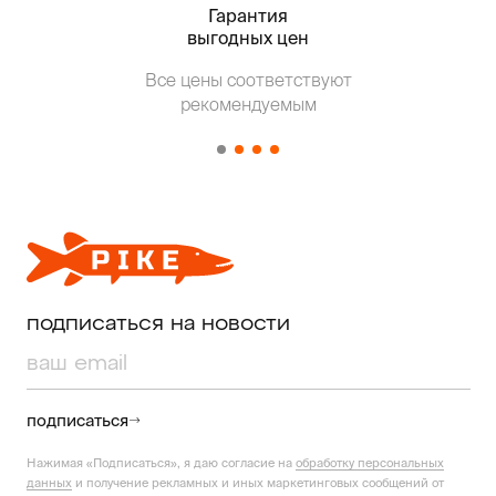
Гарантия
Тольк
выгодных цен
Все цены соответствуют
Т
рекомендуемым
от о
подписаться на новости
подписаться
Нажимая «Подписаться», я даю согласие на
обработку персональных
данных
и получение рекламных и иных маркетинговых сообщений от