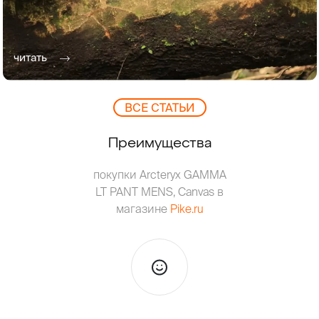
читать
ВCЕ СТАТЬИ
Преимущества
покупки Arcteryx GAMMA
LT PANT MENS, Canvas в
магазине
Pike.ru