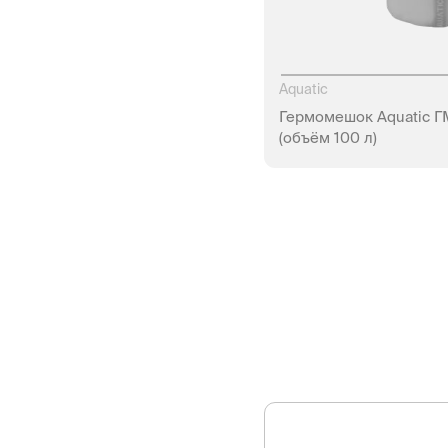
Aquatic
Гермомешок Aquatic Г
(объём 100 л)
НЕТ В Н