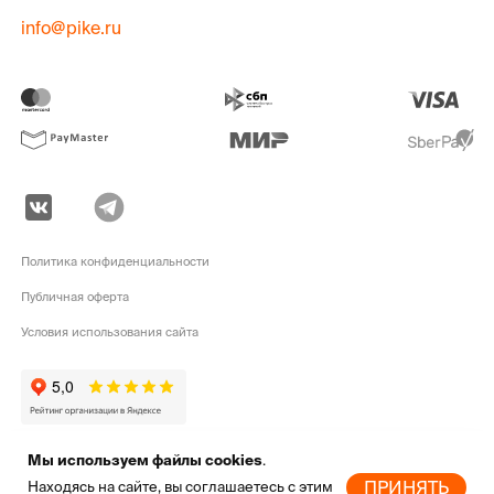
info@pike.ru
Политика конфиденциальности
Публичная оферта
Условия использования сайта
Мы используем файлы cookies
.
pike.ru © 2010 - 2026 | Высококачественная
экипировка для активного
ПРИНЯТЬ
Находясь на сайте, вы соглашаетесь с этим
отдыха
от мировых брендов