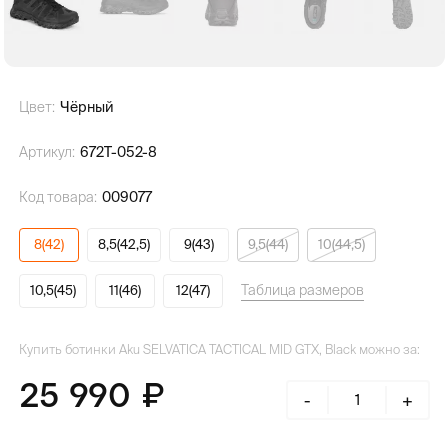
Цвет:
Чёрный
Артикул:
672T-052-8
Код товара:
009077
8(42)
8,5(42,5)
9(43)
9,5(44)
10(44,5)
Таблица размеров
10,5(45)
11(46)
12(47)
Купить ботинки Aku SELVATICA TACTICAL MID GTX, Black можно за:
25 990
-
+