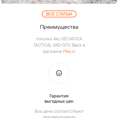
ВCЕ СТАТЬИ
Преимущества
покупки Aku SELVATICA
TACTICAL MID GTX, Black в
магазине
Pike.ru
Гарантия
Тольк
выгодных цен
Т
Все цены соответствуют
от о
рекомендуемым