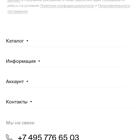
данных
и получение рекламных и иных маркетинговых сообщений от
pike.ru на условиях
Политики конфиденциальности
и
Пользовательского
соглашения
.
Каталог
Информация
Аккаунт
Контакты
Мы на связи
+7 495 776 65 03