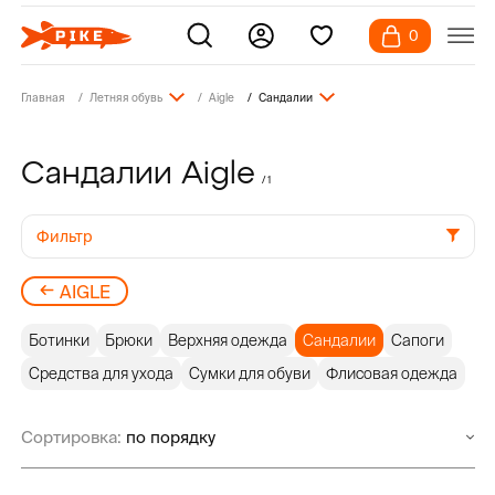
0
Главная
Летняя обувь
Aigle
Сандалии
Сандалии Aigle
/ 1
Фильтр
AIGLE
Ботинки
Брюки
Верхняя одежда
Сандалии
Сапоги
Средства для ухода
Сумки для обуви
Флисовая одежда
Сортировка: