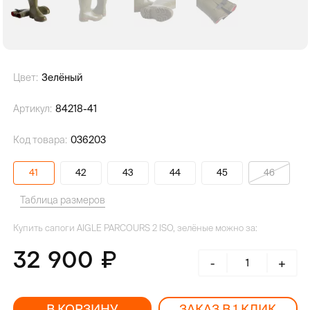
Цвет:
Зелёный
Артикул:
84218-41
Код товара:
036203
41
42
43
44
45
46
Таблица размеров
Купить сапоги AIGLE PARCOURS 2 ISO, зелёные можно за:
32 900
-
+
В КОРЗИНУ
ЗАКАЗ В 1 КЛИК