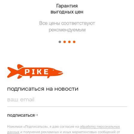
Гарантия
Тольк
выгодных цен
Т
Все цены соответствуют
от о
рекомендуемым
подписаться на новости
подписаться
Нажимая «Подписаться», я даю согласие на
обработку персональных
данных
и получение рекламных и иных маркетинговых сообщений от